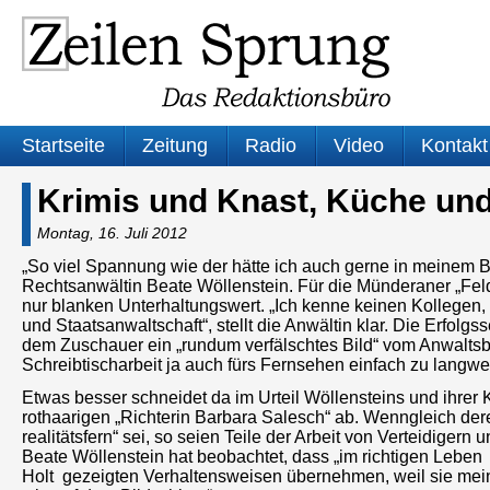
Startseite
Zeitung
Radio
Video
Kontakt
Krimis und Knast, Küche und
Montag, 16. Juli 2012
„So viel Spannung wie der hätte ich auch gerne in meinem Beru
Rechtsanwältin Beate Wöllenstein. Für die Münderaner „Fel
nur blanken Unterhaltungswert. „Ich kenne keinen Kollegen, 
und Staatsanwaltschaft“, stellt die Anwältin klar. Die Erfol
dem Zuschauer ein „rundum verfälschtes Bild“ vom Anwaltsberu
Schreibtischarbeit ja auch fürs Fernsehen einfach zu langwei
Etwas besser schneidet da im Urteil Wöllensteins und ihrer 
rothaarigen „Richterin Barbara Salesch“ ab. Wenngleich der
realitätsfern“ sei, so seien Teile der Arbeit von Verteidiger
Beate Wöllenstein hat beobachtet, dass „im richtigen Leb
Holt gezeigten Verhaltensweisen übernehmen, weil sie meine