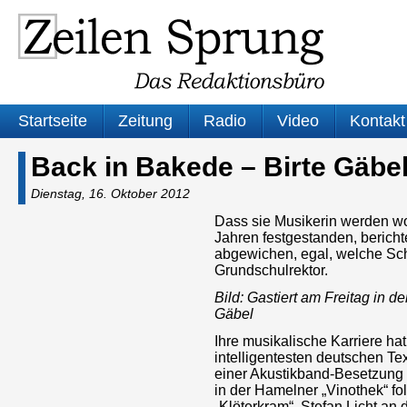
Startseite
Zeitung
Radio
Video
Kontakt
Back in Bakede – Birte Gäbe
Dienstag, 16. Oktober 2012
Dass sie Musikerin werden wol
Jahren festgestanden, bericht
abgewichen, egal, welche Schw
Grundschulrektor.
Bild: Gastiert am Freitag in 
Gäbel
Ihre musikalische Karriere ha
intelligentesten deutschen T
einer Akustikband-Besetzung 
in der Hamelner „Vinothek“ fo
„Klöterkram“, Stefan Licht an