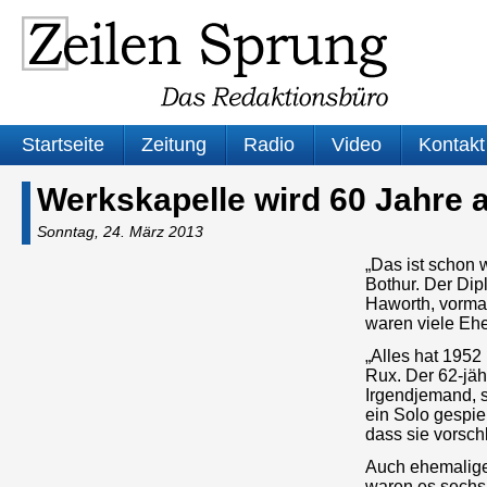
Startseite
Zeitung
Radio
Video
Kontakt
Werkskapelle wird 60 Jahre a
Sonntag, 24. März 2013
„Das ist schon 
Bothur. Der Dip
Haworth, vormal
waren viele Eh
„Alles hat 1952
Rux. Der 62-jähr
Irgendjemand, s
ein Solo gespie
dass sie vorsch
Auch ehemalige
waren es sechs 