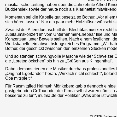
musikalische Leitung haben über die Jahrzehnte Alfred Kin
Buddensiek sowie der heute noch als Klarinettist mitwirke
Momentan sei die Kapelle gut besetzt, so Bothur. „Vor alle
sich hören lassen.“ Nur ein paar mehr Holzbläser wünscht si
Zwar ist der Altersdurchschnitt der Blechblasmusiker recht 
Jubiläumskonzert im vom Unternehmer-Ehepaar Ilse und Mart
Konzertsaal unter Beweis stellten. Nach einem festlichen,
Werkskapelle ein abwechslungsreiches Programm. „Wir haben
Bothur, der geschickt zwischen den einzelnen Stücken moder
Und so standen schwungvolle Märsche wie der Schweizer E
die „Loretoglöckchen“ bis hin zu „Grüßen aus Klingenthal“.
Dabei demonstrierten die Musiker durchaus professionelles 
„Original Egerländer“ heran. „Wirklich nicht schlecht“, befa
Opa mitspielt.“
Für Ratsmitglied Helmuth Mönkeberg gab´s dennoch einige W
gastgebenden GeTour oder der Firma selbst waren nämlich z
besseres zu tun“, mutmaßte der Politiker. „Was aber ist wicht
© 2026 Zeilens