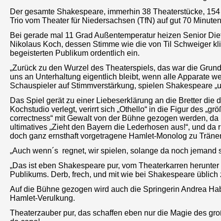
Der gesamte Shakespeare, immerhin 38 Theaterstücke, 154 
Trio vom Theater für Niedersachsen (TfN) auf gut 70 Minuten
Bei gerade mal 11 Grad Außentemperatur heizen Senior Diet
Nikolaus Koch, dessen Stimme wie die von Til Schweiger kl
begeisterten Publikum ordentlich ein.
„Zurück zu den Wurzel des Theaterspiels, das war die Grundi
uns an Unterhaltung eigentlich bleibt, wenn alle Apparate w
Schauspieler auf Stimmverstärkung, spielen Shakespeare „unp
Das Spiel gerät zu einer Liebeserklärung an die Bretter die d
Kochstudio verlegt, verirrt sich „Othello“ in die Figur des „
correctness“ mit Gewalt von der Bühne gezogen werden, da m
ultimatives „Zieht den Bayern die Lederhosen aus!“, und da 
doch ganz ernsthaft vorgetragene Hamlet-Monolog zu Träne
„Auch wenn´s regnet, wir spielen, solange da noch jemand s
„Das ist eben Shakespeare pur, vom Theaterkarren herunter
Publikums. Derb, frech, und mit wie bei Shakespeare üblich z
Auf die Bühne gezogen wird auch die Springerin Andrea Hab
Hamlet-Verulkung.
Theaterzauber pur, das schaffen eben nur die Magie des gro