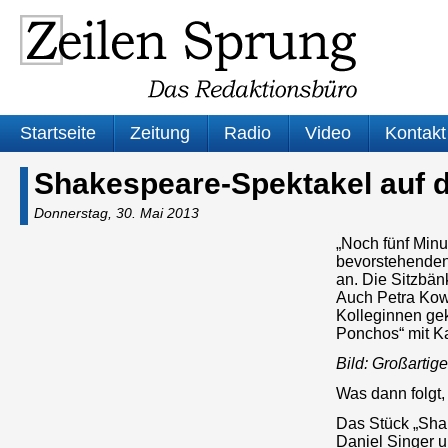
Startseite
Zeitung
Radio
Video
Kontakt
Shakespeare-Spektakel auf 
Donnerstag, 30. Mai 2013
„Noch fünf Minu
bevorstehenden
an. Die Sitzbän
Auch Petra Kowa
Kolleginnen gek
Ponchos“ mit Ka
Bild: Großartig
Was dann folgt, 
Das Stück „Shak
Daniel Singer u