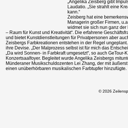
„Angelika Zeisberg gibt Impulse
Laudatio. „Sie strahlt eine Kr
kann.“
Zeisberg hat eine bemerkenswe
Managerin großer Firmen, u.a.
widmet sie sich nun ganz der
– Raum für Kunst und Kreativität“. Die erfahrene Geschäfts
und bietet Kunstdienstleitungen für Privatpersonen aber auc
Zeisbergs Farbkreationen entstehen in der Regel ungeplant. „
ihre Devise. „Der Malprozess selbst ist für mich das Entsche
„Da wird Sonnen- in Farbkraft umgesetzt“, so auch GeTour-
Konzertsaalfoyer. Begleitet wurde Angelika Zeisbergs mitun
Münderaner Musikschuldozenten Lei Zhang, der mit äußerst 
einen unüberhörbaren musikalischen Farbtupfer hinzufügte.
© 2026 Zeilens