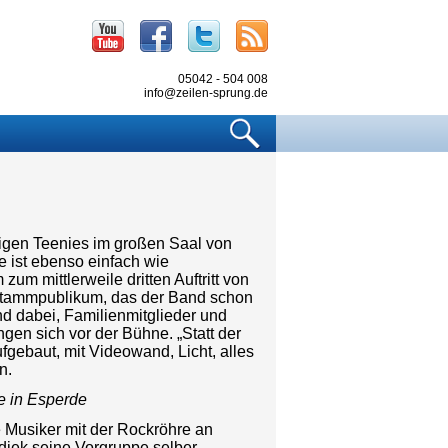
Youtube
Facebook
Twitter
RSS
05042 - 504 008
info@zeilen-sprung.de
Suchen
rigen Teenies im großen Saal von
 ist ebenso einfach wie
zum mittlerweile dritten Auftritt von
s Stammpublikum, das der Band schon
ind dabei, Familienmitglieder und
gen sich vor der Bühne. „Statt der
gebaut, mit Videowand, Licht, alles
n.
re in Esperde
Musiker mit der Rockröhre an
iek seine Vorgruppe selber,