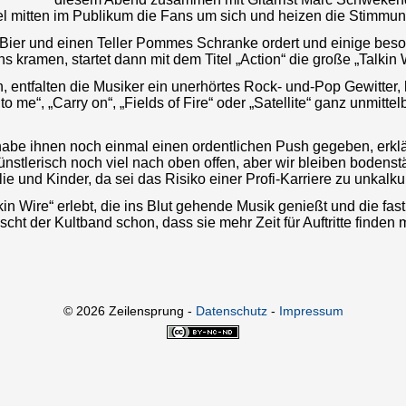
l mitten im Publikum die Fans um sich und heizen die Stimmun
ier und einen Teller Pommes Schranke ordert und einige besor
kramen, startet dann mit dem Titel „Action“ die große „Talkin 
n, entfalten die Musiker ein unerhörtes Rock- und-Pop Gewitter,
o me“, „Carry on“, „Fields of Fire“ oder „Satellite“ ganz unmitt
be ihnen noch einmal einen ordentlichen Push gegeben, erklä
künstlerisch noch viel nach oben offen, aber wir bleiben bodens
ie und Kinder, da sei das Risiko einer Profi-Karriere zu unkalkul
 Wire“ erlebt, die ins Blut gehende Musik genießt und die fas
ht der Kultband schon, dass sie mehr Zeit für Auftritte finde
© 2026 Zeilensprung -
Datenschutz
-
Impressum
Dieses
Werk bzw.
Inhalt steht
unter einer
Creative
Commons