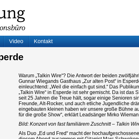
Video
Kontakt
sperde
Warum „Talkin Wire“? Die Antwort der beiden zwölfjäh
Gunnar Wiegands Gasthaus „Zur alten Post“ in Esperde
einleuchtend: „Weil die einfach gut sind.“ Das Publikum 
„Talkin Wire“ in Esperde ist sehr gemischt. Da ist da
seit 25 Jahren die Treue hält, sogar einige Senioren s
Freunde, Alt-Rocker, und auch etliche Jugendliche drän
eingebauten kleinen haben wir unsere große Bühne auf
für die große Show“, erklärt Leadsänger Mirko Wieman
Bild: Konzert von fast familiärem Zuschnitt – Talkin Wi
Als Duo „Ed und Fred“ macht der hochaufgeschossene 
diesem Abend zusammen mit Gitarrist Marc Schwekend