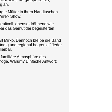
g an.
gte Mütter in ihren Handtaschen
Wire“- Show.
 kraftvoll, ebenso dröhnend wie
elbar das Gemüt der begeisterten
rt Mirko. Dennoch bleibe die Band
tändig und regional begrenzt.“ Jeder
ierbar.
t familiäre Atmosphäre des
n möge. Warum? Einfache Antwort: