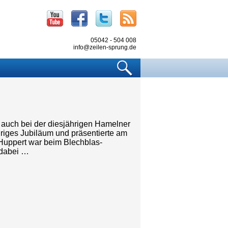
Youtube
Facebook
Twitter
RSS
05042 - 504 008
info@zeilen-sprung.de
Suchen
auch bei der diesjährigen Hamelner
hriges Jubiläum und präsentierte am
Huppert war beim Blechblas-
 dabei …