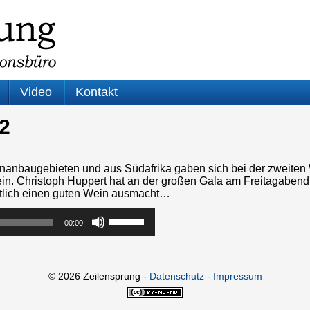
Video
Kontakt
2
nanbaugebieten und aus Südafrika gaben sich bei der zweite
in. Christoph Huppert hat an der großen Gala am Freitagabend
ntlich einen guten Wein ausmacht…
Pfeiltasten
00:00
Hoch/Runter
benutzen,
um
die
Lautstärke
© 2026 Zeilensprung -
Datenschutz
-
Impressum
zu
Dieses
regeln.
Werk bzw.