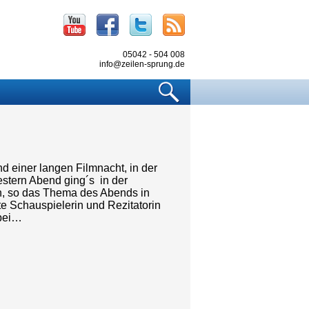
Youtube
Facebook
Twitter
RSS
05042 - 504 008
info@zeilen-sprung.de
Suchen
d einer langen Filmnacht, in der
estern Abend ging´s in der
, so das Thema des Abends in
e Schauspielerin und Rezitatorin
abei…