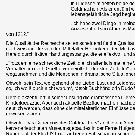
In Hildesheim treffen beide d
Goldmachen. Als er entführt wi
lebensgefährliche Jagd begi
„Ich habe zwei Dinge in meine
Anwesenheit von Albertus Ma
von 1212.“
Die Qualität der Recherche sei entscheidend für die Qualität 
nachweisbar. Die von den Mittelalter-Historikern, den Mediä
Hereld durch fiktive Handlungsstränge, die er effektvoll und 
„Trotzdem eine schreckliche Zeit, die ich allenfalls mal ei
Verhalten im nach Goethe vermeintlich „dunklen Zeitalter“ 
wegzunehmen und die Menschen in dramatische Situationen 
Obwohl sein Text weitgehend ohne Liebe, Lust und Leidens
so, ich weiß auch nicht warum“, rätselt Buchhändlerin Dudo W
Hereld akzentuiert in seiner Lesung die dramatischen Elem
Kinderkreuzzug. Aber auch aktuelle Bezüge machen nachden
deutlich werden, dass ohne die mittelalterlichen Einflüsse
gewesen wären.
Obwohl „Das Geheimnis des Goldmachers“ an diesem Abend 
kerzenerleuchteten Museumsgebäudes in der Ferne Hufgetr
Robert auf der Flucht? Egal, auf jeden Fall schaurig-schön.