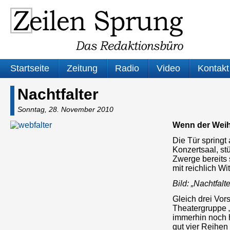
Startseite
Zeitung
Radio
Video
Kontakt
Nachtfalter
Sonntag, 28. November 2010
Wenn der Weih
Die Tür springt
Konzertsaal, st
Zwerge bereits 
mit reichlich W
Bild: „Nachtfalt
Gleich drei Vor
Theatergruppe „
immerhin noch h
gut vier Reihe