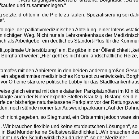
aufkaufen und zusammenlegen.“
setzte, drohten in die Pleite zu laufen. Spezialisierung sei da
e“.
logie, der palliativmedizinischen Abteilung, einer Intensivsta
richtigen Weg. Nicht nur als Lehrkrankenhaus der Medizinisc
ch als Arbeitgeber ein deutliches Standort-Plus für die Kommu
 „optimale Unterstützung“ ein. Es gäbe in der Öffentlichkeit „ke
 Borghardt weiter: „Hier geht es nicht um landschaftliche Reiz
ampfes mit den Anbietern in den beiden anderen großen Gesun
 ein abgestimmtes medizinisches Konzept zu entwickeln. Borgh
 vor Ort eine stärkere politische Lobby für das Stadtkrankenhaus,
weise gleich einmal mit den eklatanten Parkplatznöten im Klinikb
, klagte auch der Nierenexperte Steffen Krautzig. Bislang sei 
ürfe der bisherige naturbelassene Parkplatz vor der Rettungsw
rden, noch stünde momentan Ausweichparkraum „Auf der Dahne“
h nicht gegeben, so Siegmund, ein Ortstermin jedoch wäre sin
 Wir brauchen flexible und keine sturdeutschen Lösungen“, so B
in Bad Münder keine Selbstverständlichkeit. „Wir brauchen des
innt uns der Schuh wirklich zu drücken“, so der Mediziner.