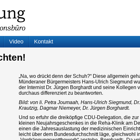
Video
Kontakt
chten!
„Na, wo drückt denn der Schuh?“ Diese allgemein geha
Münderaner Bürgermeisters Hans-Ulrich Siegmund wus
der Internist Dr. Jürgen Borghardt und seine Kollegen v
durchaus differenziert zu beantworten.
Bild: von li. Petra Joumaah, Hans-Ulrich Siegmund, Dr. 
Krautzig, Dagmar Niemeyer, Dr. Jürgen Borghardt.
Und so erfuhr die dreiköpfige CDU-Delegation, die zur 
kleinen Neujahrsgeschenkes in die Reha-Klinik am D
einen die Jahresauslastung der medizinischen Einricht
leicht über dem Bundesdurchschnitt läge, gleichwohl 
„Verdrängungswettbewerb“ anstehe. Borghardt: „Da vol