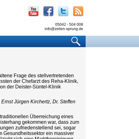
Youtube
Facebook
Twitter
RSS
05042 - 504 008
info@zeilen-sprung.de
Suchen
ltene Frage des stellvertretenden
sten der Chefarzt des Reha-Klinik,
on der Deister-Süntel-Klinik
Ernst Jürgen Kirchertz, Dr. Steffen
traditionellen Überreichung eines
eisterhang gekommen war, dass zum
ungen zufriedenstellend sei, sogar
im Gesundheitssektor ein massiver
lzieht sich eine Marktbereinigung