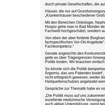
durch private Gesellschaften, die 
Häuser, die nur auf Grundversorgung 
„Krankenhäuser bescheidener Größ
Mit den Bereichen Onkologie, Nephro
Hospiz gehe man in Bad Münder den 
Fachwelt hochgeschätzt, sondern au
Von eben der aber forderte Borghardt
fachspezifischen Vor-Ort-Angebote“.
Fachkompetenz.“
Gerade angesichts des Konkurrenzk
gelte es über Trägergrenzen hinweg
Politik leisten. Wir brauchen einfach
So könnte sich die Politik beispiels
Ärgernis, das uns Patienten kostet“
nicht erfolgreich gewesen, weder d
Heilquellenschutzes angetastet we
Gespräche zur Thematik habe es noc
„Die Politik muss auf uns zukommen.
exzellente medizinische Versorgung 
auch aktive Unterstützung, sonst beg