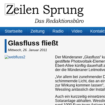
Startseite
Zeitung
Radio
Video
Kontakt
Glasfluss fließt
Mittwoch, 26. Januar 2011
Der Münderaner „Glasfluss“ k
gestiftete Photovoltaik-Eleme
Ebert-Allee künftig dauerhaft
der die Münderaner Leitmotive
„Vor allem bei zunehmender D
schimmernde Licht, das an eine
zur Wirkung kommen lassen“, 
Wessling anlässlich der Insta
Auch ein kurzzeitig einsetzen
Solaranlage abhalten. Wessli
rund 1000 Euro teure Anlage 