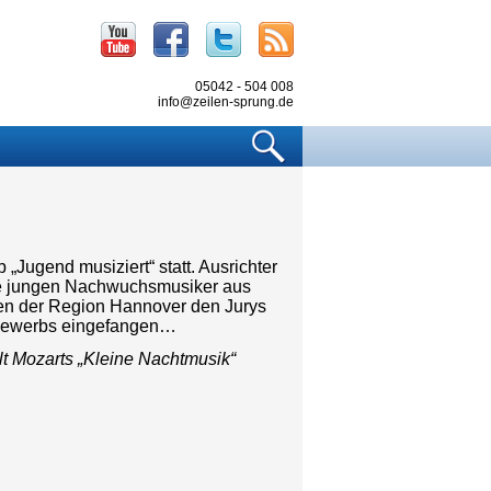
Youtube
Facebook
Twitter
RSS
05042 - 504 008
info@zeilen-sprung.de
Suchen
Jugend musiziert“ statt. Ausrichter
die jungen Nachwuchsmusiker aus
en der Region Hannover den Jurys
tbewerbs eingefangen…
elt Mozarts „Kleine Nachtmusik“