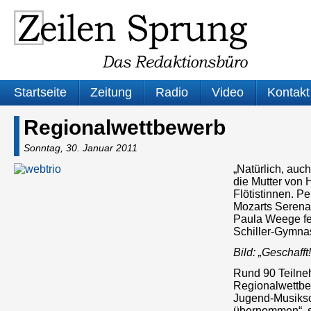
Startseite
Zeitung
Radio
Video
Kontakt
Regionalwettbewerb
Sonntag, 30. Januar 2011
„Natürlich, auc
die Mutter von 
Flötistinnen. Pe
Mozarts Serenad
Paula Weege fes
Schiller-Gymna
Bild: „Geschafft!
Rund 90 Teilneh
Regionalwettbew
Jugend-Musiksc
übernommen“, so