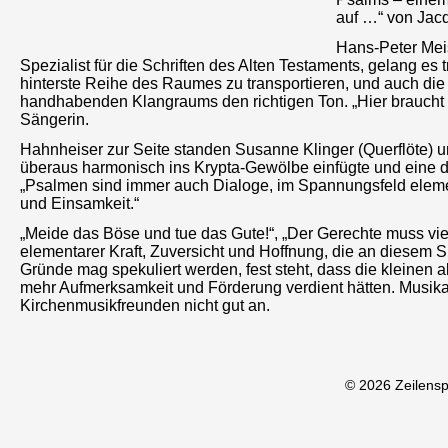
auf …“ von Jacq
Hans-Peter Meis
Spezialist für die Schriften des Alten Testaments, gelang es t
hinterste Reihe des Raumes zu transportieren, und auch die 
handhabenden Klangraums den richtigen Ton. „Hier braucht es 
Sängerin.
Hahnheiser zur Seite standen Susanne Klinger (Querflöte) un
überaus harmonisch ins Krypta-Gewölbe einfügte und eine 
„Psalmen sind immer auch Dialoge, im Spannungsfeld elem
und Einsamkeit.“
„Meide das Böse und tue das Gute!“, „Der Gerechte muss viel l
elementarer Kraft, Zuversicht und Hoffnung, die an diesem 
Gründe mag spekuliert werden, fest steht, dass die kleinen
mehr Aufmerksamkeit und Förderung verdient hätten. Musikali
Kirchenmusikfreunden nicht gut an.
© 2026 Zeilens