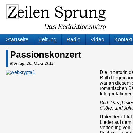
Startseite
Zeitung
Radio
Video
Kontakt
Passionskonzert
Montag, 28. März 2011
Die Initiatorin
Ruth Hegemann,
war an diesem s
romanischen Sä
Interpretatione
Bild: Das „Liste
(Flöte) und Jul
Unter dem Titel
Lieder auf dem
Vertonung von D
Psalms – einem