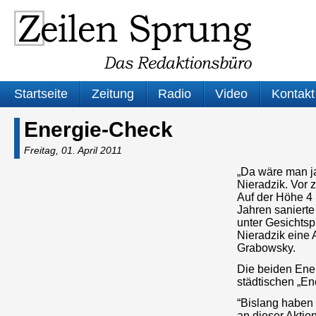
Startseite
Zeitung
Radio
Video
Kontakt
Energie-Check
Freitag, 01. April 2011
„Da wäre man ja
Nieradzik. Vor 
Auf der Höhe 4 
Jahren sanierte
unter Gesichtsp
Nieradzik eine
Grabowsky.
Die beiden Ene
städtischen „E
“Bislang haben 
an dieser Aktio