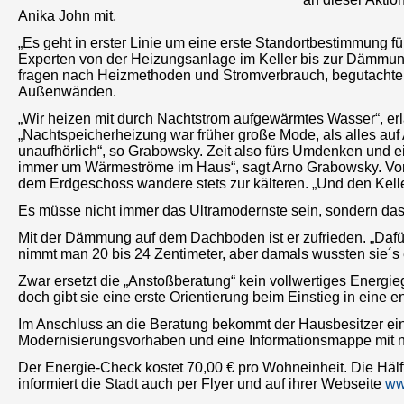
Anika John mit.
„Es geht in erster Linie um eine erste Standortbestimmung 
Experten von der Heizungsanlage im Keller bis zur Dämmung
fragen nach Heizmethoden und Stromverbrauch, begutacht
Außenwänden.
„Wir heizen mit durch Nachtstrom aufgewärmtes Wasser“, erlä
„Nachtspeicherheizung war früher große Mode, als alles auf 
unaufhörlich“, so Grabowsky. Zeit also fürs Umdenken und e
immer um Wärmeströme im Haus“, sagt Arno Grabowsky. Vor 
dem Erdgeschoss wandere stets zur kälteren. „Und den Keller 
Es müsse nicht immer das Ultramodernste sein, sondern d
Mit der Dämmung auf dem Dachboden ist er zufrieden. „Dafür,
nimmt man 20 bis 24 Zentimeter, aber damals wussten sie´s 
Zwar ersetzt die „Anstoßberatung“ kein vollwertiges Energ
doch gibt sie eine erste Orientierung beim Einstieg in ein
Im Anschluss an die Beratung bekommt der Hausbesitzer e
Modernisierungsvorhaben und eine Informationsmappe mit n
Der Energie-Check kostet 70,00 € pro Wohneinheit. Die Hälf
informiert die Stadt auch per Flyer und auf ihrer Webseite
ww