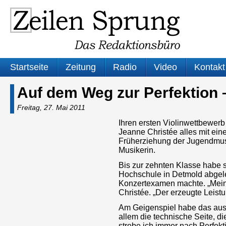
Startseite
Zeitung
Radio
Video
Kontakt
Auf dem Weg zur Perfektion 
Freitag, 27. Mai 2011
Ihren ersten Violinwettbewerb
Jeanne Christée alles mit ein
Früherziehung der Jugendmusik
Musikerin.
Bis zur zehnten Klasse habe s
Hochschule in Detmold abgeleg
Konzertexamen machte. „Mein
Christée. „Der erzeugte Leistu
Am Geigenspiel habe das aus
allem die technische Seite, di
strebe ich immer nach Perfekt