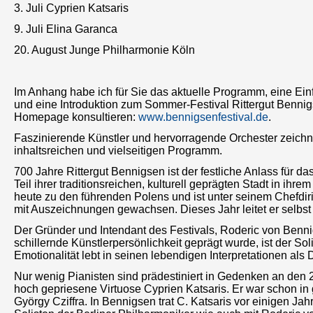
3. Juli Cyprien Katsaris
9. Juli Elina Garanca
20. August Junge Philharmonie Köln
Im Anhang habe ich für Sie das aktuelle Programm, eine Einf
und eine Introduktion zum Sommer-Festival Rittergut Bennigs
Homepage konsultieren:
www.bennigsenfestival.de
.
Faszinierende Künstler und hervorragende Orchester zeichn
inhaltsreichen und vielseitigen Programm.
700 Jahre Rittergut Bennigsen ist der festliche Anlass für 
Teil ihrer traditionsreichen, kulturell geprägten Stadt in ih
heute zu den führenden Polens und ist unter seinem Chefdir
mit Auszeichnungen gewachsen. Dieses Jahr leitet er selbst
Der Gründer und Intendant des Festivals, Roderic von Benn
schillernde Künstlerpersönlichkeit geprägt wurde, ist der So
Emotionalität lebt in seinen lebendigen Interpretationen als 
Nur wenig Pianisten sind prädestiniert in Gedenken an den 2
hoch gepriesene Virtuose Cyprien Katsaris. Er war schon in 
György Cziffra. In Bennigsen trat C. Katsaris vor einigen 