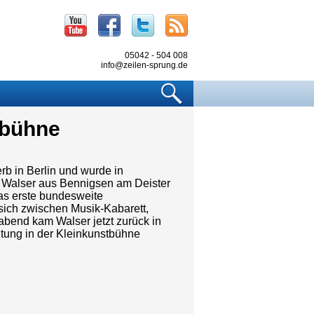
Youtube
Facebook
Twitter
RSS
05042 - 504 008
info@zeilen-sprung.de
Suchen
tbühne
b in Berlin und wurde in
 Walser aus Bennigsen am Deister
das erste bundesweite
ich zwischen Musik-Kabarett,
bend kam Walser jetzt zurück in
ltung in der Kleinkunstbühne