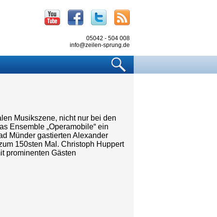
Youtube
Facebook
Twitter
RSS
05042 - 504 008
info@zeilen-sprung.de
Suchen
alen Musikszene, nicht nur bei den
das Ensemble „Operamobile“ ein
Bad Münder gastierten Alexander
s zum 150sten Mal. Christoph Huppert
mit prominenten Gästen