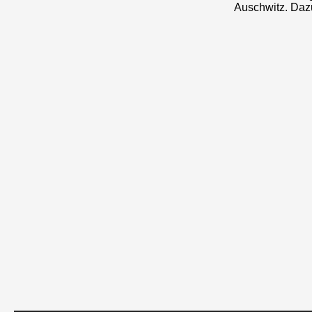
Auschwitz. Da
Audio-
Player