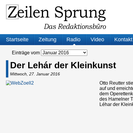
Startseite
Zeitung
Radio
Video
Kontakt
Einträge vom
Der Lehár der Kleinkunst
Mittwoch, 27. Januar 2016
Otto Reutter st
auf und erreich
dem Operettenko
des Hamelner Th
Léhar der Klein
Audio-